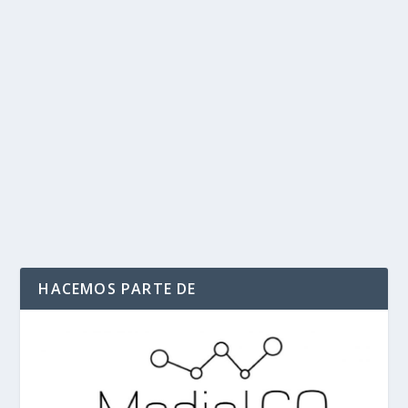
Petro y Claudia López hacen las paces;
vuelven las mesas técnica y jurídica del
Metro de Bogotá
por
Politika 2
|
Feb 9, 2023
|
Las paces
,
Petro Y Claudia Lopez
,
Ultimas Noticias
|
0
|
El presidente Gustavo Petro anunció que llegó a
un pscto cpn ls slcsldeds e Bogotá Claudia...
LEER MÁS
HACEMOS PARTE DE