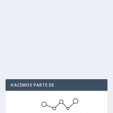
«La dama de El Sauce»: los asombrosos
nuevos detalles sobre los restos de una
mujer de hace 600 años que maravillan a
los arqueólogos en Perú
por
Politika 2
|
Nov 30, 2020
|
Arqueología
,
INTERNACIONAL
,
La Dama del Sauce
,
Ultimas Noticias
|
0
|
El rostro de una mujer de nariz aguileña y pómulos
pronunciados que vivió en los días del Imperio...
LEER MÁS
HACEMOS PARTE DE