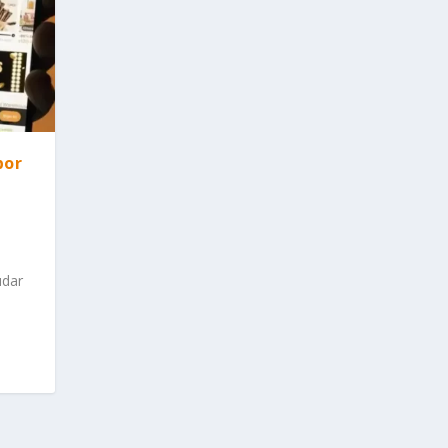
por
udar