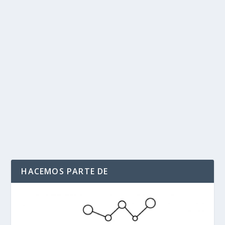
El nuevo líder supremo de Irán promete
seguir bloqueando el estrecho de Ormuz y
«vengar la sangre» de los iraníes muertos
por
Politika 2
|
Mar 12, 2026
|
Estrecho de Hormuz
,
Israel y EE
UU en guerra con Iran
,
Ultimas Noticias
|
0
|
Irán seguirá bloqueando el estrecho de Ormuz para
hacer presión al enemigo, según dijo el nuevo...
LEER MÁS
HACEMOS PARTE DE