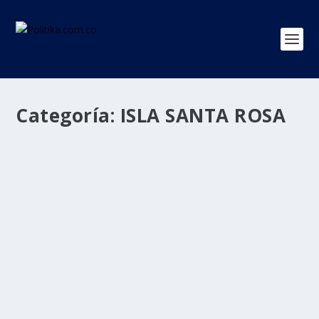
Categoría:
ISLA SANTA ROSA
Presidente Petro ordenó a la Fuerza
Pública garantizar soberanía sobre el río
Amazonas
por
Politika 2
|
Ago 7, 2025
|
ISLA SANTA ROSA
,
Perú
,
Presidente Petro
,
Ultimas Noticias
|
0
|
Leticia, Amazonas, 7 de agosto de 2025 “Los hombres
y las mujeres de la Fuerza Pública a partir de...