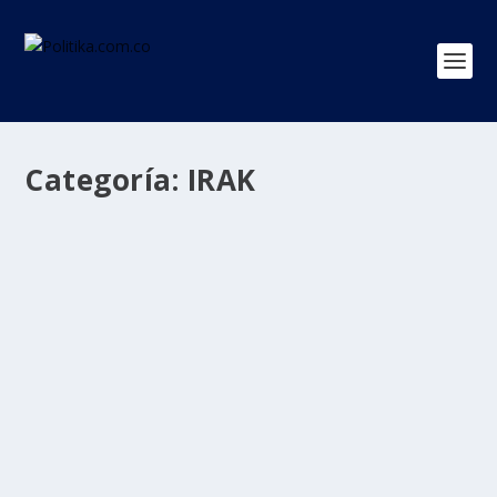
Categoría:
IRAK
“Que callen las armas”, reclama el papa
en su visita histórica a Irak
por
Politika 2
|
Mar 5, 2021
|
INTERNACIONAL
,
IRAK
,
PAPA
Francisco
,
Ultimas Noticias
|
0
|
«Que callen las armas», reclamó este viernes el papa
Francisco poco después de llegar a Irak para...
LEER MÁS