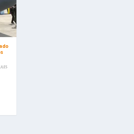
tado
os
ULES