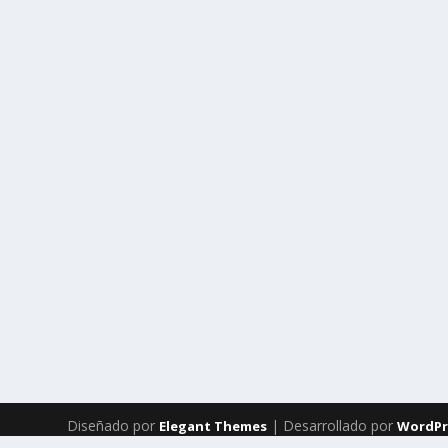
Diseñado por
| Desarrollado por
Elegant Themes
WordPr