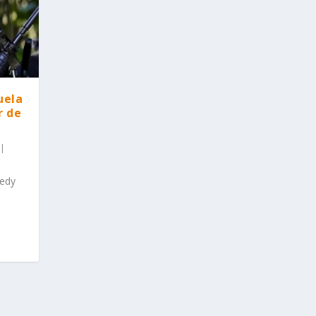
uela
r de
|
redy