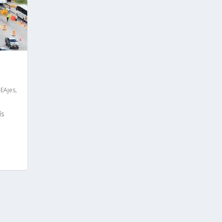
EAjes
,
ís