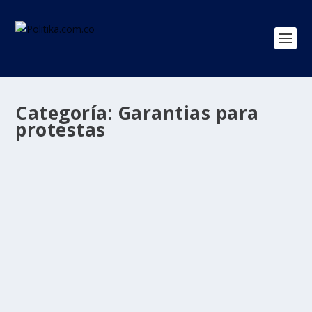
Categoría:
Garantias para
protestas
Gobierno anuncia una mesa de garantías
para protestas
por
Politika 2
|
May 17, 2021
|
Garantias para protestas
,
Ultimas Noticias
|
0
|
Europa Press Bogotá, 17 de mayo _ RAM_ El alto
comisionado de Paz del Gobierno colombiano,...
LEER MÁS