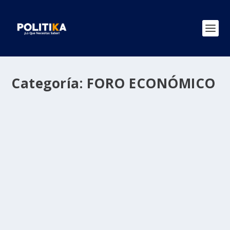
Categoría:
FORO ECONÓMICO
Foro Económico advierte grave crisis de
agua en 2025
por
Politika 2
|
Mar 26, 2025
|
CRISIS DEL AGUA 2025
,
FORO
ECONÓMICO
,
Ultimas Noticias
|
0
|
Expertos indicaron que es urgente implementar
soluciones tecnológicas como la inteligencia...
LEER MÁS