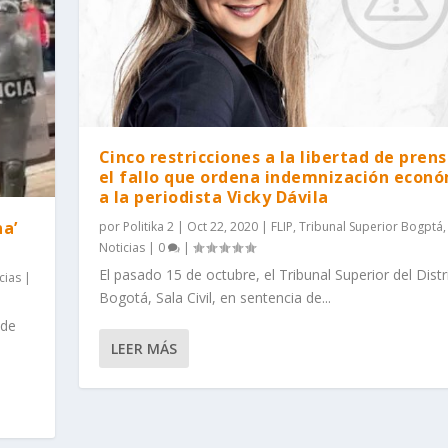
Cinco restricciones a la libertad de pren
el fallo que ordena indemnización econ
a la periodista Vicky Dávila
na’
por
Politika 2
|
Oct 22, 2020
|
FLIP
,
Tribunal Superior Bogptá
Noticias
|
0
|
El pasado 15 de octubre, el Tribunal Superior del Distr
cias
|
Bogotá, Sala Civil, en sentencia de...
 de
LEER MÁS