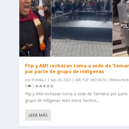
Flip y AMI rechazan toma a sede de ‘Sema
por parte de grupo de indígenas
por
Politika 2
|
Sep 29, 2023
|
AMI
,
FLIP
,
RECHAZO
,
Ultimas Noti
0
|
Flip y AMI rechazan toma a sede de ‘Semana’ por parte
grupo de indígenas Ante estos hechos,...
LEER MÁS