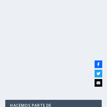
AUN CON MENOR DEMANDA EN EL MUNDO,
PRODUCTOS DEL AGRO Y LA
MANUFACTURA SIGUEN EXPORTANDO MÁS
por
Politika 2
|
Jul 28, 2020
|
Desarrollo Social
,
Exportaciones
agrícolas
,
Ultimas Noticias
|
0
|
· Las exportaciones agropecuarias al mundo alcanzaron
en los cinco primeros meses del año...
LEER MÁS
HACEMOS PARTE DE