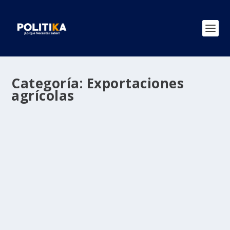
Categoría:
Exportaciones
agrícolas
COLOMBIA EXPORTA EL PRIMER
CONTENEDOR DE PIMENTÓN HACIA
ESTADOS UNIDOS
por
Politika 2
|
Sep 22, 2022
|
Economía
,
Economía y Negocios
,
Exportaciones agrícolas
,
Ultimas Noticias
|
0
|
22 septiembre, 2022 ­­Estados Unidos importa del
mundo en pimentón cerca...