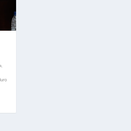
ca
,
duro