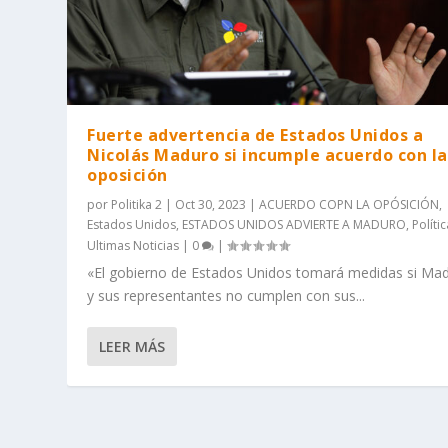
Fuerte advertencia de Estados Unidos a
Nicolás Maduro si incumple acuerdo con la
oposición
por
Politika 2
|
Oct 30, 2023
|
ACUERDO COPN LA OPÓSICIÓN
,
Estados Unidos
,
ESTADOS UNIDOS ADVIERTE A MADURO
,
Políti
Ultimas Noticias
|
0
|
«El gobierno de Estados Unidos tomará medidas si Ma
y sus representantes no cumplen con sus...
LEER MÁS