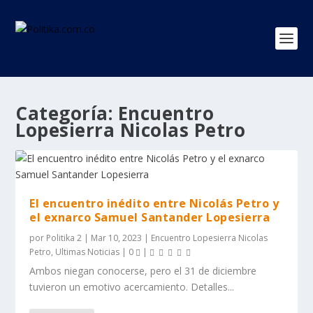
Categoría:
Encuentro
Lopesierra Nicolas Petro
El encuentro inédito entre Nicolás Petro y
el exnarco Samuel Santander Lopesierra
por
Politika 2
|
Mar 10, 2023
|
Encuentro Lopesierra Nicolas
Petro
,
Ultimas Noticias
|
0
|
Ambos niegan conocerse, pero el 31 de diciembre
tuvieron un emotivo acercamiento. Detalles...