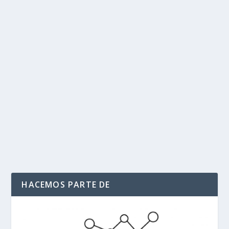
EE. UU. advierte que relación bilateral se
«pone en riesgo” por retórica del
Gobierno Petro
por
Politika 2
|
Jul 9, 2025
|
EN RIESGO RELACION BILATERAL
,
ESTADOS UNIDOS ADVIERTE A PETRO
,
INTERNACIONAL
,
Ultimas
Noticias
|
0
|
El embajador encargado en Colombia, John McNamara,
lanzó una dura advertencia desde Medellín y...
LEER MÁS
HACEMOS PARTE DE