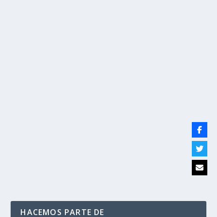
La Tarjeta militar no es requisito para
contratar jóvenes: Ministerio de Trabajo
por
Politika 2
|
Jul 21, 2021
|
EMPLEO
,
Ultimas Noticias
|
0
|
El Ministerio del Trabajo expidió la circular 0039 del 13
de julio del 2021, mediante la cual...
LEER MÁS
HACEMOS PARTE DE