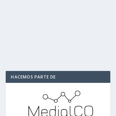
Juan Carlos Pinzón, nuevo embajador de
Colombia en Washington
por
Politika 2
|
Jun 15, 2021
|
Embajador
,
Gobierno
,
Ultimas
Noticias
|
0
|
El Presidente Iván Duque Márquez anunció este lunes la
designación de Juan Carlos Pinzón Bueno...
LEER MÁS
HACEMOS PARTE DE