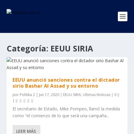
Categoría:
EEUU SIRIA
EEUU anunció sanciones contra el dictador
sirio Bashar Al Assad y su entorno
por
Politika 2
|
Jun 17, 2020
|
EEUU SIRIA
,
Ultimas Noticias
|
0
|
El secretario de Estado, Mike Pompeo, llamó la medida
como “el comienzo de lo que será una campaña...
LEER MÁS