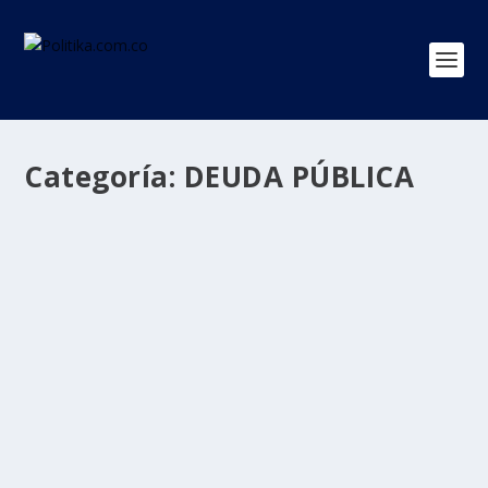
Categoría:
DEUDA PÚBLICA
Contraloría advierte que deuda pública de
Colombia se triplicó en los últimos 3 años
por
Politika 2
|
Nov 19, 2023
|
CONTRALORÍA
,
DEUDA PÚBLICA
,
Economía
,
Ultimas Noticias
|
0
|
Según la entidad, el déficit promedio ha alcanzado los
$79,44 billones, triplicando las cifras...
LEER MÁS