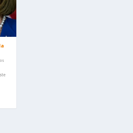
da
dos
ste