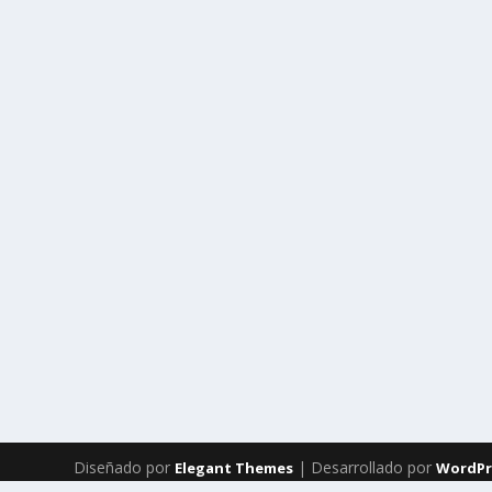
Diseñado por
| Desarrollado por
Elegant Themes
WordPr