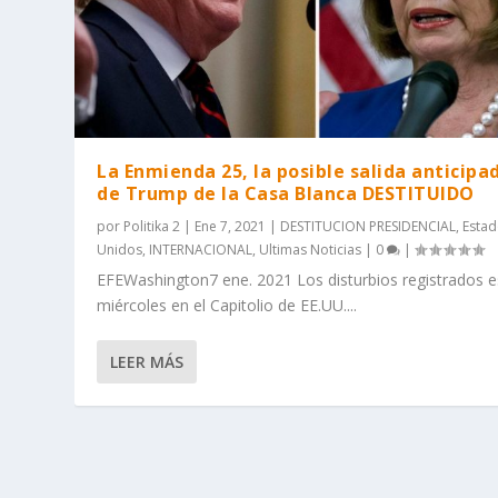
La Enmienda 25, la posible salida anticipa
de Trump de la Casa Blanca DESTITUIDO
por
Politika 2
|
Ene 7, 2021
|
DESTITUCION PRESIDENCIAL
,
Esta
Unidos
,
INTERNACIONAL
,
Ultimas Noticias
|
0
|
EFEWashington7 ene. 2021 Los disturbios registrados e
miércoles en el Capitolio de EE.UU....
LEER MÁS