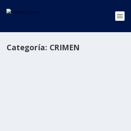
Categoría:
CRIMEN
Tragedia en Aguachica: pastor evangélico
y su familia asesinados en un restaurante
por
Politika 2
|
Dic 29, 2024
|
CRIMEN
,
Regiones
|
0
|
El trágico crimen ha generado conmoción y repudio en
la región. La comunidad de Aguachica, en el...
LEER MÁS