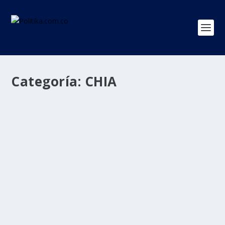
Categoría:
CHIA
Concejo de Chía rindió cuentas por
primera vez en su historia
por
Politika 2
|
Dic 29, 2020
|
CHIA
,
Regiones
|
0
|
Diciembre 28 DE 2020 El presidente del Concejo de
Chía John Edwin Fuentes Correa, junto a la Mesa...
LEER MÁS