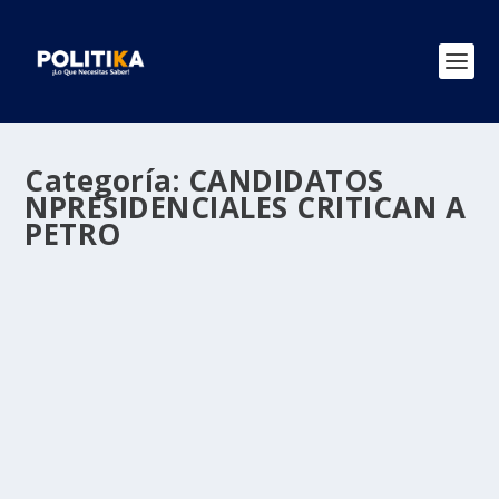
Categoría:
CANDIDATOS
NPRESIDENCIALES CRITICAN A
PETRO
Precandidatos presidenciales se unieron
para rechazar las declaraciones de Petro
en Nueva York: “Debería preocuparse por
Colombia”
por
Politika 2
|
Sep 27, 2025
|
CANDIDATOS NPRESIDENCIALES
CRITICAN A PETRO
,
Ultimas Noticias
|
0
|