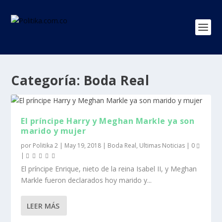
Categoría:
Boda Real
El príncipe Harry y Meghan Markle ya son
marido y mujer
por
Politika 2
|
May 19, 2018
|
Boda Real
,
Ultimas Noticias
|
0
|
El príncipe Enrique, nieto de la reina Isabel II, y Meghan
Markle fueron declarados hoy marido y...
LEER MÁS