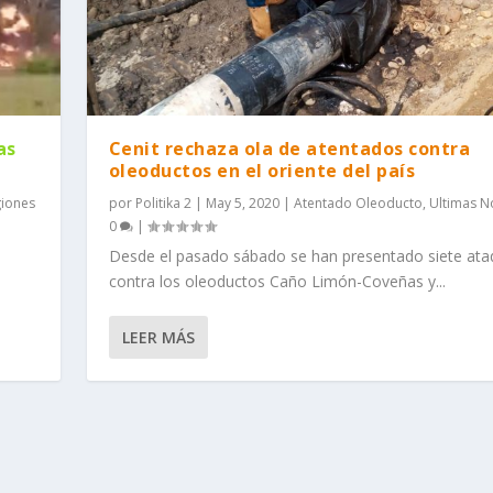
as
Cenit rechaza ola de atentados contra
oleoductos en el oriente del país
iones
por
Politika 2
|
May 5, 2020
|
Atentado Oleoducto
,
Ultimas No
0
|
o
Desde el pasado sábado se han presentado siete ata
contra los oleoductos Caño Limón-Coveñas y...
LEER MÁS