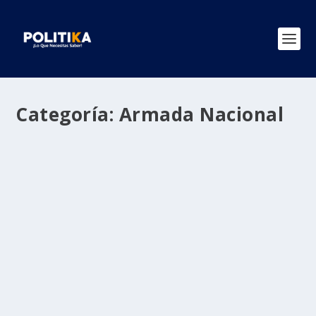
Categoría:
Armada Nacional
Guardacostas le siguen dando duros
golpes a los narcotraficantes
por
Politika 2
|
May 11, 2021
|
Armada Nacional
,
Golpe a
Narcos
,
Regiones
|
0
|
Armada de Colombia ha incautado más de 120
toneladas de cocaína en lo que va de 2021 En cuatro...
LEER MÁS