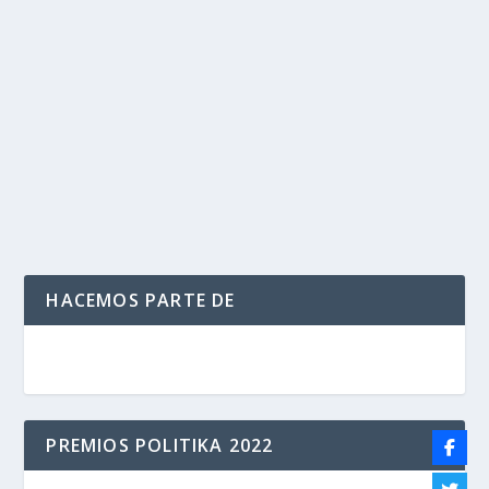
apartan a miembros de la Armada
por
Politika 2
|
May 12, 2020
|
Armada Nacional
,
Ultimas
Noticias
|
0
|
El almirante Evelio Ramírez, comandante de la Armada
Nacional, confirmó la salida de un...
LEER MÁS
HACEMOS PARTE DE
PREMIOS POLITIKA 2022