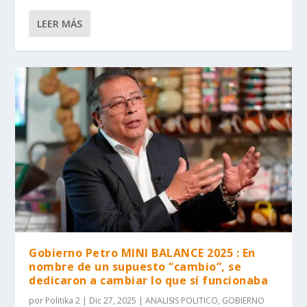
LEER MÁS
Gobierno Petro MINI BALANCE 2025 : En
nombre de un supuesto “cambio”, se
dedicaron a cambiar lo que sí funcionaba
por
Politika 2
|
Dic 27, 2025
|
ANALISIS POLITICO
,
GOBIERNO