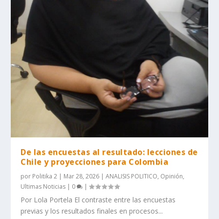
De las encuestas al resultado: lecciones de
Chile y proyecciones para Colombia
por
Politika 2
|
Mar 28, 2026
|
ANALISIS POLITICO
,
Opinión
,
Ultimas Noticias
|
0
|
Por Lola Portela El contraste entre las encuestas
previas y los resultados finales en procesos...