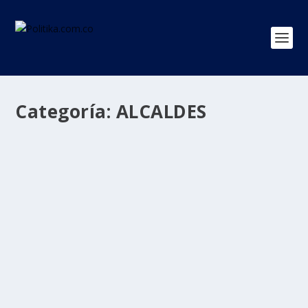
Categoría:
ALCALDES
Solicitan a CIDH medidas cautelares para
42 candidatos y 35 funcionarios ante
amenazas de grupos ilegales
por
Politika 2
|
Sep 1, 2023
|
ALCALDES
,
AMENAZAS
,
Defensoría
del Pueblo
,
Regiones
|
0
|
Los afectados viven en Caquetá, Norte de Santander,
Chocó, Nariño, Putumayo, Bolívar, Arauca,...