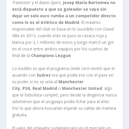
Transistor
y el diario
Sport
,
Josep María Bartomeu no
está dispuesto a que su goleador se vaya sin
dejar un solo euro rumbo a un competidor directo
como lo es el Atlético de Madrid
. El máximo
responsable del club se basa en lo sucedido con David
Villa en 2013, cuando éste se puso la casaca roja y
blanca por 2,1 millones de euros y luego marcó un gol
en el cruce entre ambos equipos por los cuartos de
final de la
Champions League
.
Lo insólito es que el programa
Onda Cero
reveló que el
acuerdo con
Suárez
era que podía irse con el pase en
su poder si no se unía al
Manchester
City
,
PSG
,
Real
Madrid
o
Manchester United
, algo
que el futbolista cumplió, pero desde la dirigencia nunca
advirtieron que el uruguayo podía fichar para el
Aleti
.
Por lo que ahora buscarían impedir su salida de manera
gratuita.
El valor del goleador sudamericano en el mercado es