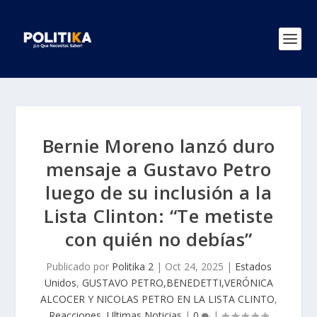
Bernie Moreno lanzó duro
mensaje a Gustavo Petro
luego de su inclusión a la
Lista Clinton: “Te metiste
con quién no debías”
Publicado por
Politika 2
|
Oct 24, 2025
|
Estados
Unidos
,
GUSTAVO PETRO,BENEDETTI,VERÓNICA
ALCOCER Y NICOLAS PETRO EN LA LISTA CLINTO
,
Reacciones
,
Ultimas Noticias
|
0
|