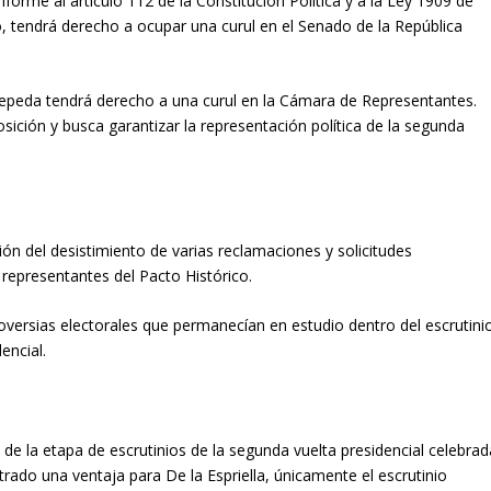
forme al artículo 112 de la Constitución Política y a la Ley 1909 de
, tendrá derecho a ocupar una curul en el Senado de la República
 Cepeda tendrá derecho a una curul en la Cámara de Representantes.
osición y busca garantizar la representación política de la segunda
ón del desistimiento de varias reclamaciones y solicitudes
 representantes del Pacto Histórico.
roversias electorales que permanecían en estudio dentro del escrutini
encial.
 de la etapa de escrutinios de la segunda vuelta presidencial celebrad
rado una ventaja para De la Espriella, únicamente el escrutinio