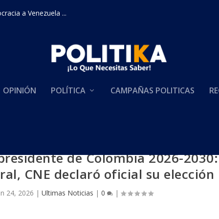
racia a Venezuela ...
OPINIÓN
POLÍTICA
CAMPAÑAS POLITICAS
RE
a presidente de Colombia 2026-2030:
al, CNE declaró oficial su elección
un 24, 2026
|
Ultimas Noticias
|
0
|