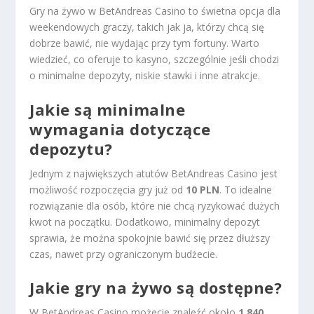
Gry na żywo w BetAndreas Casino to świetna opcja dla
weekendowych graczy, takich jak ja, którzy chcą się
dobrze bawić, nie wydając przy tym fortuny. Warto
wiedzieć, co oferuje to kasyno, szczególnie jeśli chodzi
o minimalne depozyty, niskie stawki i inne atrakcje.
Jakie są minimalne
wymagania dotyczące
depozytu?
Jednym z największych atutów BetAndreas Casino jest
możliwość rozpoczęcia gry już od
10 PLN
. To idealne
rozwiązanie dla osób, które nie chcą ryzykować dużych
kwot na początku. Dodatkowo, minimalny depozyt
sprawia, że można spokojnie bawić się przez dłuższy
czas, nawet przy ograniczonym budżecie.
Jakie gry na żywo są dostępne?
W BetAndreas Casino możecie znaleźć około
1,840