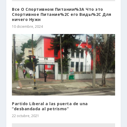
Все О Спортивном Питании%3A Что это
Спортивное Питание%2C его Виды%2C Для
ничего Нужн
10 diciembre, 2024
Partido Liberal a las puerta de una
“desbandada al petrismo”
22 octubre, 2021