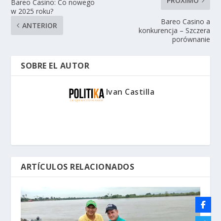
PRÓXIMO
Bareo Casino: Co nowego
w 2025 roku?
Bareo Casino a
ANTERIOR
konkurencja – Szczera
porównanie
SOBRE EL AUTOR
Ivan Castilla
ARTÍCULOS RELACIONADOS