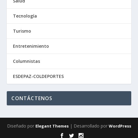
Salud
Tecnología
Turismo
Entretenimiento
Columnistas
ESDEPAZ-COLDEPORTES
CONTÁCTENOS
Diseñado por
| Desarrollado por
Elegant Themes
WordPress