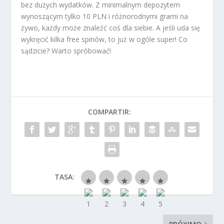
bez dużych wydatków. Z minimalnym depozytem
wynoszącym tylko 10 PLN i różnorodnymi grami na
żywo, każdy może znaleźć coś dla siebie. A jeśli uda się
wykręcić kilka free spinów, to już w ogóle super! Co
sądzicie? Warto spróbować!
COMPARTIR:
TASA: