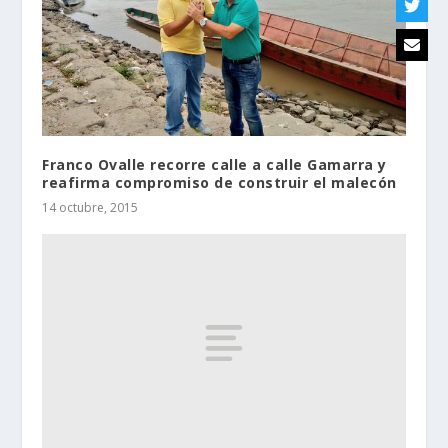
Franco Ovalle recorre calle a calle Gamarra y
reafirma compromiso de construir el malecón
14 octubre, 2015