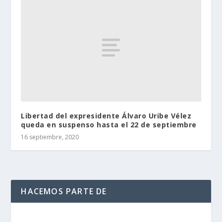
Libertad del expresidente Álvaro Uribe Vélez
queda en suspenso hasta el 22 de septiembre
16 septiembre, 2020
HACEMOS PARTE DE