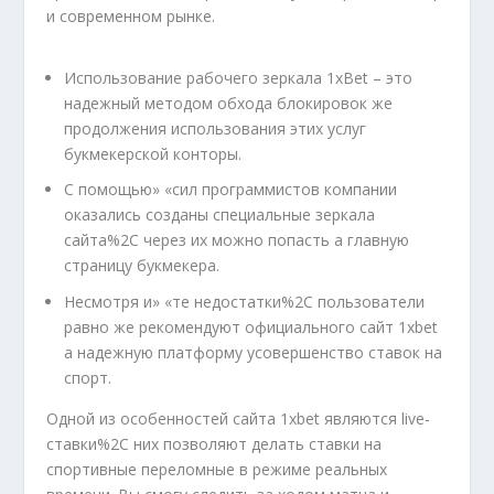
и современном рынке.
Использование рабочего зеркала 1xBet – это
надежный методом обхода блокировок же
продолжения использования этих услуг
букмекерской конторы.
С помощью» «сил программистов компании
оказались созданы специальные зеркала
сайта%2C через их можно попасть а главную
страницу букмекера.
Несмотря и» «те недостатки%2C пользователи
равно же рекомендуют официального сайт 1xbet
а надежную платформу усовершенство ставок на
спорт.
Одной из особенностей сайта 1xbet являются live-
ставки%2C них позволяют делать ставки на
спортивные переломные в режиме реальных