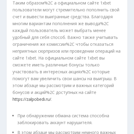
Таким образом%2C а официальном сайте 1xbet
пользователи могут стремительно пополнить свой
счет и вывести выигранные средства. Благодаря
многим вариантам пополнения же вывода%2C
каждый пользователь может выбрать менее
удобный для себя способ. Важно также учитывать
ограничения же комиссии%2C чтобы отказаться
неприятных сюрпризов или проведении операций на
сайте 1xbet. На официальном сайте 1xbet вы
сможете иметь различные бонусы только
участвовать в интересных акциях%2C которые
помогут вам увеличить свои шансы на выигрыш. В
этом абзаце мы рассмотрим и важных категорий
бонусов и акций%2C доступных на сайте
https://zalpobedi.ru/
.
При обнаружении обмана система способна
заблокировать аккаунт нарушителя.
В этом абзаце мы рассмотрим немного важных