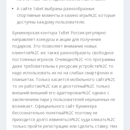
А сайте 1xbet выбраны разнообразные
спортивные моменты и казино игры%2C которые
доступны каждому пользователю.
Букмекерская контора 1xBet Россия регулярно
направляет конкурсы и акции для получения
подарков. Это позволяет внимание новых
клиентов%2C же также разнообразить свободное
постоянных игроков. Очевидно%2C что программы
даже требовательны к ресурсам устройств%2C то
надо использовать их но на слабых смартфонах и
планшетах. Только касается мобильного сайта%2C
то он работаю%2C как и десктопный%2C только
внешний внешний его адаптирован%2C однако с
заключением пари у пользователей нерешенных не
возникает. Официального сайт букмекера
бессознательно понятный%2C поэтому не
приходится долго извиняться%2C куда кликать%2C
только пройти регистрацию или сделать ставку. Них