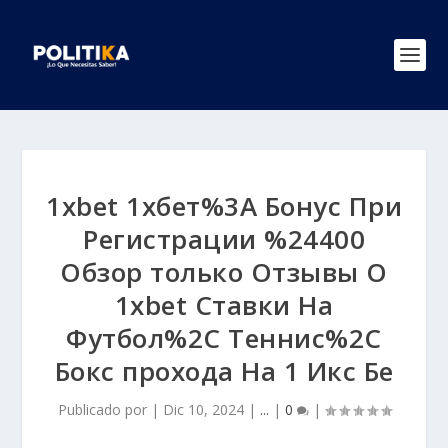
1xbet 1хбет%3A Бонус При
Регистрации %24400
Обзор только Отзывы О
1xbet Ставки На
Футбол%2C Теннис%2C
Бокс прохода На 1 Икс Бе
Publicado por
|
Dic 10, 2024
|
...
|
0
|