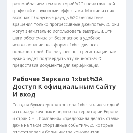
разнообразием тем и историй%2C впечатляющей
графикой и звуковыми эффектами. Многие из них
включают бонусные раунды%2C бесплатные
вращения только прогрессивные джекпоты%2C они
могут значительно использовать выигрыши. Эти
шаги обеспечивают безопасное а удобное
использование платформы 1xbet для всех
пользователей. После успешного регистрации вам
нужно будет подтвердить эту личность%2C
предоставив документы для верификации.
Рабочее Зеркало 1xbet%3A
Доступ К официальным Сайту
И вход
Сегодня букмекерская контора 1xbet являлся одной
из гораздо крупных и верных на территории Европе
и стран СНГ. Компания» «предложила делать ставки
даже на такие спортивные события%2C которые
отсутствовал у большинства конкурентов.