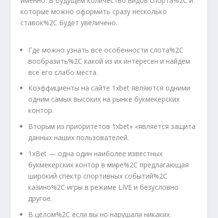
именно. В будущем количество видов спорта%2C и
которые можно оформить сразу несколько
ставок%2C будет увеличено.
Где можно узнать все особенности слота%2C
вообразить%2C какой из их интересен и найдем
все его слабо места.
Коэффициенты на сайте 1xbet являются одними
одним самых высоких на рынке букмекерских
контор.
Вторым из приоритетов 1xbet» «является защита
данных наших пользователей.
1xBet — одна один наиболее известных
букмекерских контор в мире%2C предлагающая
широкий спектр спортивных событий%2C
казино%2C игры в режиме LIVE и безусловно
другое.
В целом%2C если вы но нарушали никаких