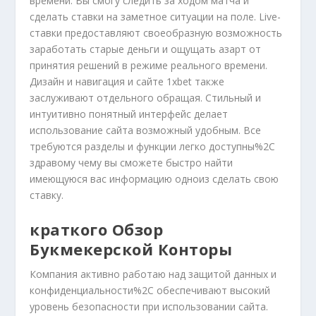
времени. Вы смогу следить за ходом матча и
сделать ставки на заметное ситуации на поле. Live-
ставки предоставляют своеобразную возможность
заработать старые деньги и ощущать азарт от
принятия решений в режиме реального времени.
Дизайн и навигация и сайте 1xbet также
заслуживают отдельного обращая. Стильный и
интуитивно понятный интерфейс делает
использование сайта возможный удобным. Все
требуются разделы и функции легко доступны%2C
здравому чему вы сможете быстро найти
имеющуюся вас информацию одноиз сделать свою
ставку.
краткого Обзор
Букмекерской Конторы
Компания активно работаю над защитой данных и
конфиденциальности%2C обеспечивают высокий
уровень безопасности при использовании сайта.