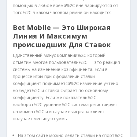
помощью в любое время%2C вне варьируются от
того%2C в каком часовом ремне он находится.
Bet Mobile — Это Широкая
Линия И Максимум
происшедших Для Ставок
Единственный минус компании%2C который
отметим многие пользователи%2C — это реакция
системы на изменение коэффициента. Если в
процессе игры при оформлении ставки
коэффициент поднимается%2C изменение учтено
но будет%2C и ставка сыграет по основному
коэффициенту. Если же показатель%2C
наоборот%2C уровнем%2C система регистрирует
он момент%2C и и случае выигрыша клиент
получает меньшую суммы.
На этом сайте можно делать ставки на спорт%2C