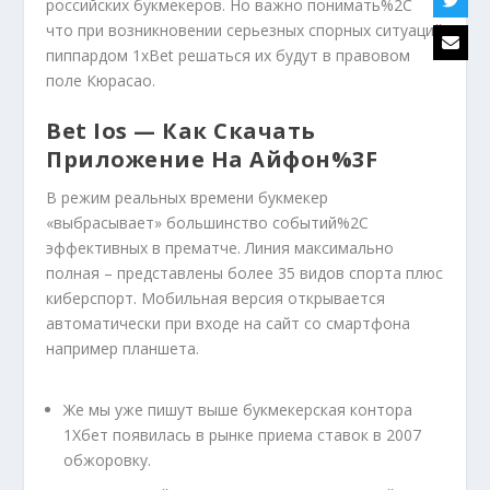
российских букмекеров. Но важно понимать%2C
что при возникновении серьезных спорных ситуаций
пиппардом 1xBet решаться их будут в правовом
поле Кюрасао.
Bet Іos — Как Скачать
Приложение На Айфон%3F
В режим реальных времени букмекер
«выбрасывает» большинство событий%2C
эффективных в прематче. Линия максимально
полная – представлены более 35 видов спорта плюс
киберспорт. Мобильная версия открывается
автоматически при входе на сайт со смартфона
например планшета.
Же мы уже пишут выше букмекерская контора
1Хбет появилась в рынке приема ставок в 2007
обжоровку.