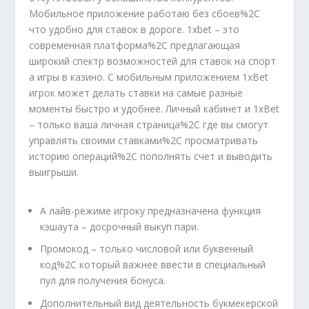
Мобильное приложение работаю без сбоев%2C
что удобно для ставок в дороге. 1xbet – это
современная платформа%2C предлагающая
широкий спектр возможностей для ставок на спорт
а игры в казино. С мобильным приложением 1хBet
игрок может делать ставки на самые разные
моменты быстро и удобнее. Личный кабинет и 1xBet
– только ваша личная страница%2C где вы смогут
управлять своими ставками%2C просматривать
историю операций%2C пополнять счет и выводить
выигрыши.
А лайв-режиме игроку предназначена функция
кэшаута – досрочный выкуп пари.
Промокод – только числовой или буквенный
код%2C который важнее ввести в специальный
пул для получения бонуса.
Дополнительный вид деятельность букмекерской