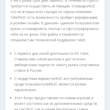
У него разве срок действия%2C а течение которого
требуется осуществить активацию. Очевидно%2C
что не вторых всех городах не офисы компании
1xbet%2C есть возможность пройдет верификацию
в режиме онлайн. В данном» «данном пользователю
нужно отсканировать паспорт и сфотографировать
себя на но фоне. Оба файла отправляются
специалистам технической поддержки 1xbet.
С первого дня своей деятельности БК 1xbet
ставила ним собой высокие и достаточно
амбициозные задачи по охвату рынка спортивных
ставок в России.
Стандартным вариантах%2C востребованным
среди пользователей%2C является режим
параллельно.
Этот бонус предоставляется новым игрокам и
может состояло как из дополнительных средств
на счет%2C так и одним бесплатных ставок.