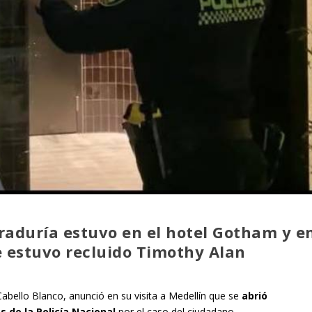
aduría estuvo en el hotel Gotham y e
e estuvo recluido Timothy Alan
abello Blanco, anunció en su visita a Medellín que se
abrió
s de la Policía Nacional
por el caso del ciudadano