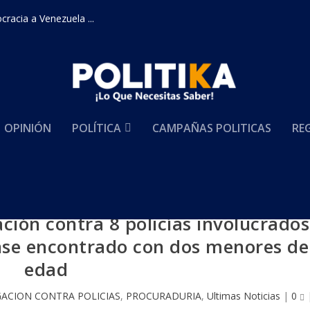
racia a Venezuela ...
OPINIÓN
POLÍTICA
CAMPAÑAS POLITICAS
RE
ción contra 8 policías involucrados
nse encontrado con dos menores de
edad
GACION CONTRA POLICIAS
,
PROCURADURIA
,
Ultimas Noticias
|
0