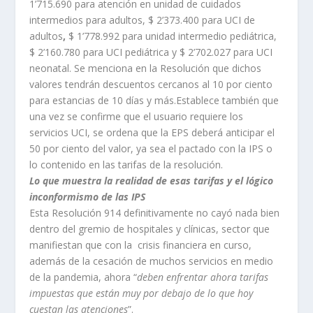
1’715.690 para atención en unidad de cuidados
intermedios para adultos,
$ 2’373.400 para UCI de
adultos
,
$ 1’778.992 para unidad intermedio pediátrica,
$ 2’160.780 para UCI pediátrica y $ 2’702.027 para UCI
neonatal. Se menciona en la Resolución que dichos
valores tendrán descuentos cercanos al 10 por ciento
para estancias de 10 días y más.Establece también que
una vez se confirme que el usuario requiere los
servicios UCI, se ordena que la EPS deberá anticipar el
50 por ciento del valor, ya sea el pactado con la IPS o
lo contenido en las tarifas de la resolución.
Lo que muestra la realidad de esas tarifas y el lógico
inconformismo de las IPS
Esta Resolución 914 definitivamente no cayó nada bien
dentro del gremio de hospitales y clínicas, sector que
manifiestan que con la crisis financiera en curso,
además de la cesación de muchos servicios en medio
de la pandemia, ahora “
deben enfrentar ahora tarifas
impuestas que están muy por debajo de lo que hoy
cuestan las atenciones
”.