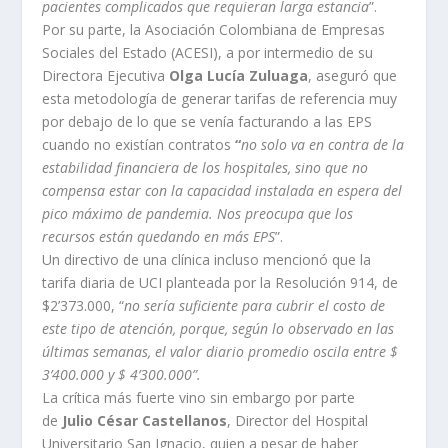
pacientes complicados que requieran larga estancia
”.
Por su parte, la Asociación Colombiana de Empresas
Sociales del Estado (ACESI), a por intermedio de su
Directora Ejecutiva
Olga Lucía Zuluaga
, aseguró que
esta metodología de generar tarifas de referencia muy
por debajo de lo que se venía facturando a las EPS
cuando no existían contratos
“
no solo va en contra de la
estabilidad financiera de los hospitales, sino que no
compensa estar con la capacidad instalada en espera del
pico máximo de pandemia. Nos preocupa que los
recursos están quedando en más EPS
”.
Un directivo de una clínica incluso mencionó que la
tarifa diaria de UCI planteada por la Resolución 914, de
$2’373.000, “
no sería suficiente para cubrir el costo de
este tipo de atención, porque, según lo observado en las
últimas semanas, el valor diario promedio oscila entre $
3’400.000 y $ 4’300.000”.
La crítica más fuerte vino sin embargo por parte
de
Julio César Castellanos
, Director del Hospital
Universitario San Ignacio, quien a pesar de haber