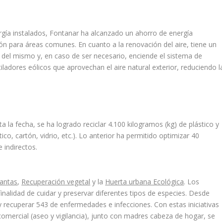
rgía instalados, Fontanar ha alcanzado un ahorro de energía
ión para áreas comunes. En cuanto a la renovación del aire, tiene un
del mismo y, en caso de ser necesario, enciende el sistema de
ladores eólicos que aprovechan el aire natural exterior, reduciendo l
 la fecha, se ha logrado reciclar 4.100 kilogramos (kg) de plástico y
ico, cartón, vidrio, etc.). Lo anterior ha permitido optimizar 40
 indirectos.
lantas
,
Recuperación vegetal
y la
Huerta urbana Ecológica
. Los
nalidad de cuidar y preservar diferentes tipos de especies. Desde
y recuperar 543 de enfermedades e infecciones. Con estas iniciativas
comercial (aseo y vigilancia), junto con madres cabeza de hogar, se