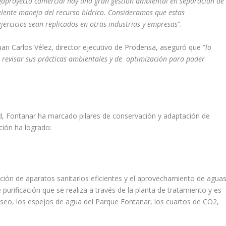
aproyecto comercial hay una gran gestión ambiental en separación de
elente manejo del recurso hídrico. Consideramos que estas
ercicios sean replicados en otras industrias y empresas
”.
Juan Carlos Vélez, director ejecutivo de Prodensa, aseguró que “
lo
s revisar sus prácticas ambientales y de optimización para poder
d, Fontanar ha marcado pilares de conservación y adaptación de
ción ha logrado:
ación de aparatos sanitarios eficientes y el aprovechamiento de agua
 purificación que se realiza a través de la planta de tratamiento y es
e aseo, los espejos de agua del Parque Fontanar, los cuartos de CO2,