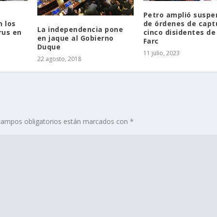
n
Petro amplió suspe
 los
de órdenes de capt
La independencia pone
rus en
cinco disidentes de
en jaque al Gobierno
Farc
Duque
11 julio, 2023
22 agosto, 2018
campos obligatorios están marcados con
*