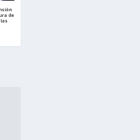
nsión
ura de
 las