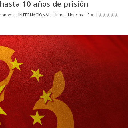
hasta 10 años de prisión
conomía
,
INTERNACIONAL
,
Ultimas Noticias
|
0
|