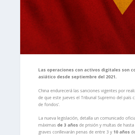
Las operaciones con activos digitales son co
asiático desde septiembre del 2021.
China endurecerá las sanciones vigentes por real
de que este jueves el Tribunal Supremo del país 
de fondos’.
La nueva legislación, detalla un comunicado oficial
máximas
de 3 años
de prisión y multas de hast
graves conllevarán penas de entre 3 y
10 años
de