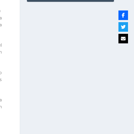
0
a
a
l
n
o
s
a
n