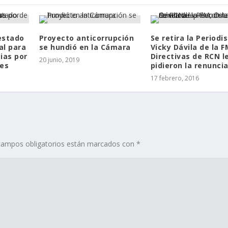
estado
Proyecto anticorrupción
Se retira la Periodi
al para
se hundió en la Cámara
Vicky Dávila de la F
ias por
Directivas de RCN l
20 junio, 2019
les
pidieron la renuncia
17 febrero, 2016
campos obligatorios están marcados con
*