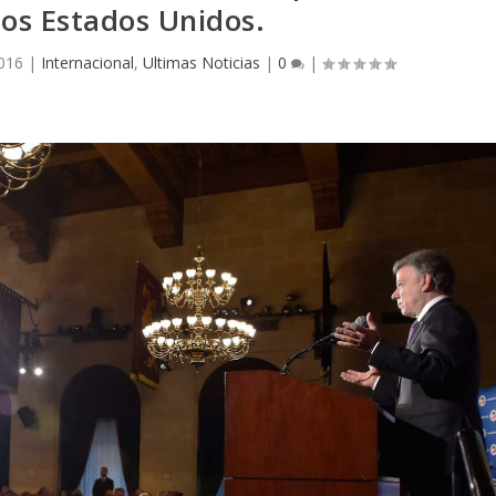
 los Estados Unidos.
2016
|
Internacional
,
Ultimas Noticias
|
0
|