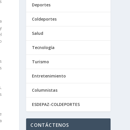
s
Deportes
Coldeportes
a
y
Salud
l
o
Tecnología
as
Turismo
s
Entretenimiento
.
Columnistas
s
ESDEPAZ-COLDEPORTES
e
a
CONTÁCTENOS